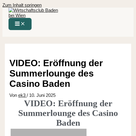
Zum Inhalt springen
VIDEO: Eröffnung der
Summerlounge des
Casino Baden
Von
ek3
/
10. Juni 2025
VIDEO: Eröffnung der
Summerlounge des Casino
Baden